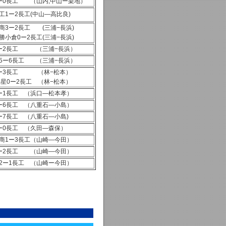
ー0長工 （山内,中山ー梁地）
工1ー2長工(中山—高比良)
商3ー2長工 (三浦−長浜)
勝小倉0ー2長工(三浦−長浜)
ー2長工 （三浦−長浜）
5ー6長工 （三浦−長浜）
4ー3長工 （林−松本）
海星0ー2長工 （林−松本）
ー1長工 （浜口—松本孝）
ー6長工 （八重石—小島）
ー7長工 （八重石—小島)
ー0長工 （久田—森保）
商1ー3長工（山崎—今田）
ー2長工 （山崎—今田）
2ー1長工 （山崎ー今田）