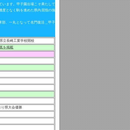
越えています。甲子園出場こそ果たして
幾度となく駒を進めた県内屈指の強
球部、一丸となって名門復活＿甲子
県立長崎工業学校開校
真を掲載
ぶり県大会優勝