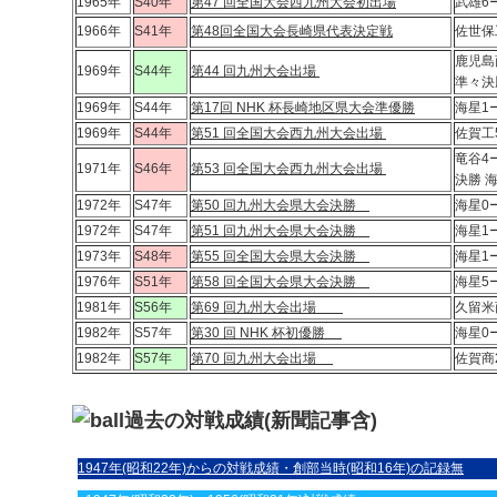
1965年
S40年
第47 回全国大会西九州大会初出場
武雄6
1966年
S41年
第48回全国大会長崎県代表決定戦
佐世保
鹿児島
1969年
S44年
第44 回九州大会出場
準々決
1969年
S44年
第17回 NHK 杯長崎地区県大会準優勝
海星1
1969年
S44年
第51 回全国大会西九州大会出場
佐賀工
竜谷
1971年
S46年
第53 回全国大会西九州大会出場
決勝 
1972年
S47年
第50 回九州大会県大会決勝
海星0
1972年
S47年
第51 回九州大会県大会決勝
海星1
1973年
S48年
第55 回全国大会県大会決勝
海星1
1976年
S51年
第58 回全国大会県大会決勝
海星5
1981年
S56年
第69 回九州大会出場
久留米
1982年
S57年
第30 回 NHK 杯初優勝
海星0
1982年
S57年
第70 回九州大会出場
佐賀商
過去の対戦成績(新聞記事含)
1947年(昭和22年)からの対戦成績・創部当時(昭和16年)の記録無