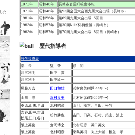
1971年
昭和46年
長崎市岩屋町校舎移転
1971年
昭和46年
第53回全国大会西九州大会出場（長崎市）
した
1981年
昭和56年
第69回九州大会出場_5回目
1982年
昭和57年
第30回NHK杯初優勝（長崎市）
1982年
昭和57年
第70回九州大会出場_6回目（長崎市）
歴代指導者
歴代指導者
部 長
監 督
顧 問
川尻利明
田中 實
川尻利明
田中欣一
尾藤万吉
田口和雄
浜村良美(昭和44年〜)
山川 淳
浜村良美
北村昭彦(昭和56年〜)
桑原,山川,早田
北村昭彦
山川、橋本、早田、松竹
吉谷,田中,吉田
松竹勝也
吉田、日高、石村、築山、浦上
松尾,江口,谷口
阪上英俊
倉岡博之
北村昭彦、浜口英文
阪上英俊
北村昭彦
東島英樹、渕上大輔、榎並 孝