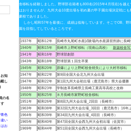
舎移転を経験しました。野球部在籍者も800名(2015年4月現在)を
はおりませんが、九州大会10度出場を初め夏の甲子園出場決定戦にも
豪校でありました。
しかし昭和57年を最後に、成績は低毎しています。そこでOB、野
園を目指してしているところです。
1937年
昭和12年
長崎市丸尾町水産試験場内水産講習所跡に長崎
1940年
昭和15年
長崎市上野町移転（現南山高校）
新築校舎写
1941年
昭和16年
野球部創部
1943年
昭和18年
野球部第１回生卒業
1945年
昭和20年
原爆により上野町校舎焼失により大村市移転
1947年
昭和22年
第9回全国大会北九州大会出場
らお知
掲載し
1947年
昭和22年
第1回九州大会初出場（鹿児島市）県大会優勝
)
1948年
昭和23年
学制改革長崎県立長崎工業高等高校と改称
1950年
昭和25年
８月長崎市家野町校舎移転
部員の名
1951年
昭和26年
第8回九州大会出場_2回目（長崎市）
ます
1963年
昭和38年
第32回九州大会出場_3回目（鹿児島市）16年
が青色
1964年
昭和39年
第34回九州大会出場_4回目（長崎市）
手違い
1965年
昭和40年
第47回全国大会西九州大会初出場（佐賀市）
きはお
1969年
昭和44年
第51回全国大会西九州大会出場（長崎市）