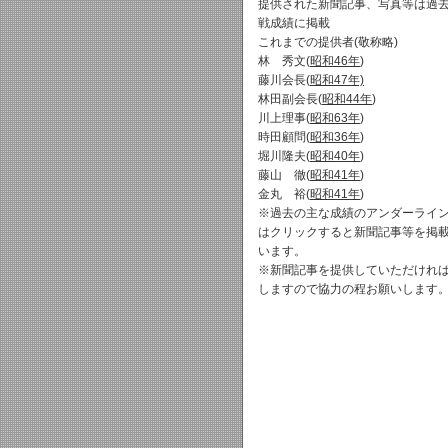
提供された新聞記事、写真等は過
戦成績に掲載
これまでの提供者(敬称略)
林 秀文(
昭和46年
)
藤川会長(
昭和47年)
林田副会長(
昭和44年
)
川上理事(
昭和63年
)
時田顧問(
昭和36年
)
堀川隆夫(
昭和40年
)
藤山 徹(
昭和41年
)
金丸 裕(
昭和41年
)
※過去の主な成績のアンダーライ
はクリックすると新聞記事等を掲
います。
※新聞記事を提供していただけれ
しますので協力の程お願いします