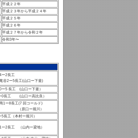
平成２２年
平成２３年から平成２４年
平成２５年
平成２６年
平成２７年から令和２年
令和3年〜
4ー2長工
竜谷2ー5長工(山口ー下釜)
0ー5 長工 (山口ー下釜）
ー0長工 (山口ー高比良）
商1ー8長工(7 回コールド)
原口ー堀川）
ー5長工（本村ー堀川）
1ー2長工 （山内ー梁地）