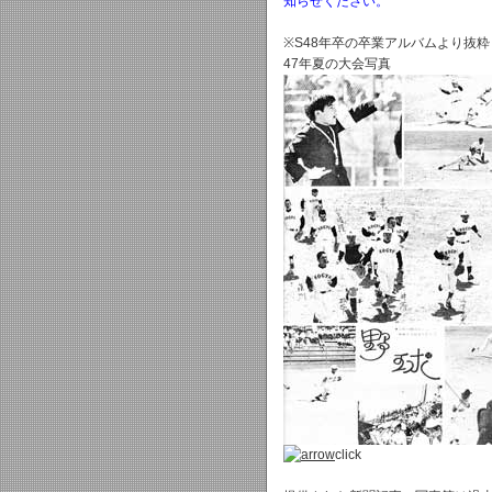
知らせください。
※S48年卒の卒業アルバムより抜粋
47年夏の大会写真
click