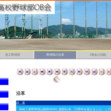
長工野球部
野球部の沿革
OB会の活動
沿革
沿 革
長崎工業野球部は昭和16年に創部以来、72周年を迎えました。この