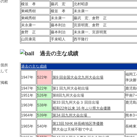
去の対
榎並 孝
藤武 宏
北村昭彦
東嶋秀樹
榎並 孝
末永康一
東嶋秀樹
末永康一
藤武 宏、倉野 正
末永康一
藤本利治
宮原明寛、倉野 正
倉野 正
藤本利治
末永康一、宮原明寛
山田康晃
手束昭人
西平隆行
過去の主な成績
ン箇所
過去の主な成績
載して
福岡工
1947年
S22年
第9 回全国大会北九州大会出場
準決勝
ば掲載
。
1947年
S22年
第1 回九州大会初出場
鹿児島
1951年
S26年
第8回九州大会出場
甲南7
第33 回九州大会３ 回目出場
鹿児島
1963年
S38年
昭和22年以来 16 年ぶり県大会優勝
（
1964年
S39年
第34 回九州大会出場
熊本3
第13回 NHK 杯長崎地区準優勝
1965年
S40年
長崎東
県大会は天候不順で中止